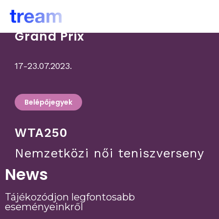
Hungarian
Grand Prix
17-23.07.2023.
Belépőjegyek
WTA250
Nemzetközi női teniszverseny
News
Tájékozódjon legfontosabb
eseményeinkről