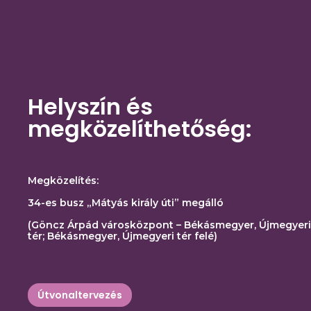
Helyszín és
megközelíthetőség:
Megközelítés:
34-es busz „Mátyás király úti” megálló
(Göncz Árpád városközpont – Békásmegyer, Újmegyeri
tér; Békásmegyer, Újmegyeri tér felé)
Útvonaltervezés