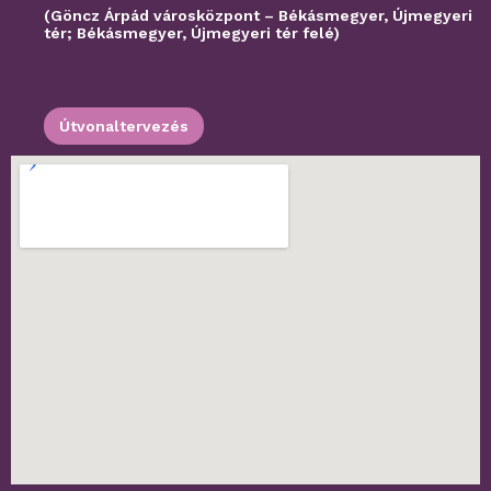
(Göncz Árpád városközpont – Békásmegyer, Újmegyeri
tér; Békásmegyer, Újmegyeri tér felé)
Útvonaltervezés