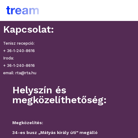
Kapcsolat:
Tenisz recepció:
+ 36-1-240-8616
Iroda:
+ 36-1-240-8616
email: rta@rta.hu
Helyszín és
megközelíthetőség:
Megközelítés:
34-es busz „Mátyás király úti” megálló